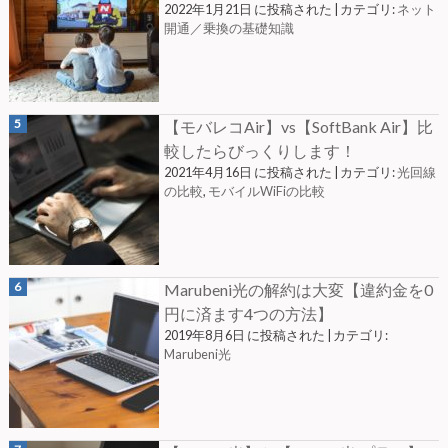
2022年1月21日 に投稿された
|
カテゴリ:
ネット
開通／乗換の基礎知識
【モバレコAir】vs【SoftBank Air】比
較したらびっくりします！
2021年4月16日 に投稿された
|
カテゴリ:
光回線
の比較
,
モバイルWiFiの比較
Marubeni光の解約は大変【違約金を0
円に済ます4つの方法】
2019年8月6日 に投稿された
|
カテゴリ:
Marubeni光