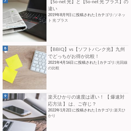
【So-net 光】と【So-net 光 プラス】の
違い
2019年8月9日 に投稿された
|
カテゴリ:
ソネッ
ト 光 プラス
【BBIQ】vs【ソフトバンク光】九州
でどっちがお得か比較！
2021年4月16日 に投稿された
|
カテゴリ:
光回線
の比較
楽天ひかりの速度は遅い！ 【 爆速対
応方法 】 は、ご存じ？
2022年1月2日 に投稿された
|
カテゴリ:
楽天ひ
かり