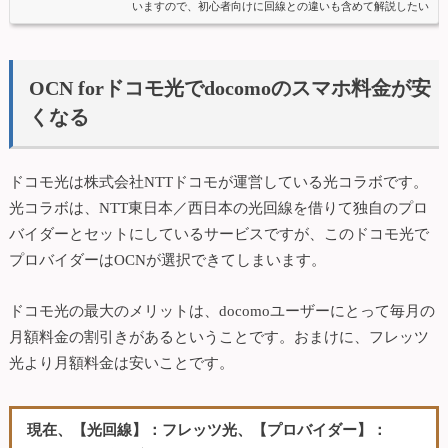
いますので、初心者向けに回線との違いも含めて解説したい
と思います。プロバイダーとはインターネットに接続するサ
ービスを提供する通信業者のことをいいます。インターネッ
トの出入り口とイメージするとよいかと思います。そして自
OCN forドコモ光でdocomoのスマホ料金が安
宅などでインターネットを有線でご利用になるにはこのプロ
くなる
バイダーへのお申し込みが必ず必要になります。プロバイダ
ーはインター...
ドコモ光は株式会社NTTドコモが運営している光コラボです。
光コラボは、NTT東日本／西日本の光回線を借りて独自のプロ
バイダーとセットにしているサービスですが、このドコモ光で
プロバイダーはOCNが選択できてしまいます。
ドコモ光の最大のメリットは、docomoユーザーにとって毎月の
月額料金の割引きがあるということです。おまけに、フレッツ
光より月額料金は安いことです。
現在、【光回線】：フレッツ光、【プロバイダー】：