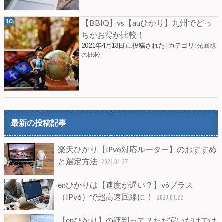
【BBIQ】vs【auひかり】九州でどっ
ちがお得か比較！
2021年4月13日 に投稿された
|
カテゴリ:
光回線
の比較
最新の投稿記事
楽天ひかり【IPv6対応ルーター】のおすすめ
と選定方法
2023.01.27
enひかりは【速度が遅い？】v6プラス
（IPv6）で超高速回線に！
2023.01.22
【enひかり】の評判って？ただ安いだけでは