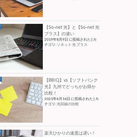
【So-net 光】と【So-net 光
プラス】の違い
2019年8月9日 に投稿された
|
カ
テゴリ:
ソネット 光 プラス
【BBIQ】vs【ソフトバンク
光】九州でどっちがお得か
比較！
2021年4月16日 に投稿された
|
カ
テゴリ:
光回線の比較
楽天ひかりの速度は遅い！