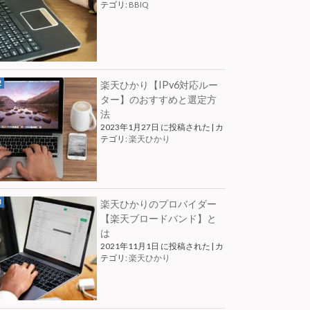
テゴリ:
BBIQ
楽天ひかり【IPv6対応ルー
ター】のおすすめと選定方
法
2023年1月27日 に投稿された
|
カ
テゴリ:
楽天ひかり
楽天ひかりのプロバイダー
【楽天ブロードバンド】と
は
2021年11月1日 に投稿された
|
カ
テゴリ:
楽天ひかり