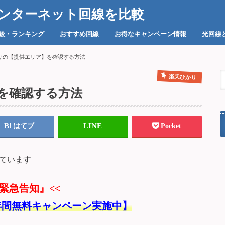
ンターネット回線を比較
比較・ランキング
おすすめ回線
お得なキャンペーン情報
光回線
i】主要35サービス
楽天ひかり
ソネット 光 プラス
Marubeni光
BBIQ
enひかり
DMM光
プロバ
りの【提供エリア】を確認する方法
楽天ひかり
を確認する方法
はてブ
Pocket
ています
緊急告知』<<
年間無料キャンペーン実施中】