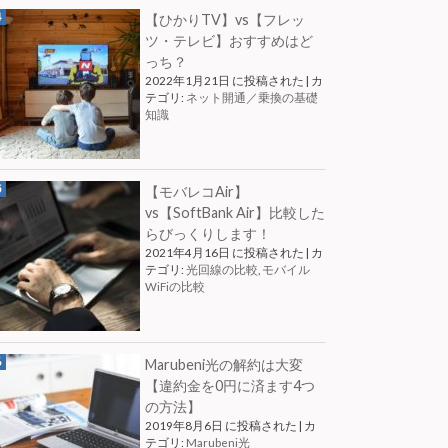
【ひかりTV】vs【フレッ
ツ・テレビ】おすすめはど
っち？
2022年1月21日 に投稿された
|
カ
テゴリ:
ネット開通／乗換の基礎
知識
【モバレコAir】
vs【SoftBank Air】比較した
らびっくりします！
2021年4月16日 に投稿された
|
カ
テゴリ:
光回線の比較
,
モバイル
WiFiの比較
Marubeni光の解約は大変
【違約金を0円に済ます4つ
の方法】
2019年8月6日 に投稿された
|
カ
テゴリ:
Marubeni光