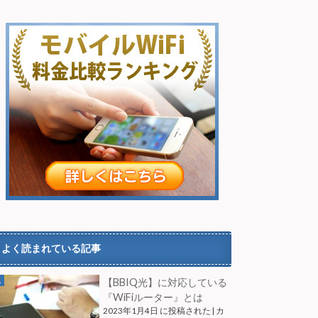
よく読まれている記事
【BBIQ光】に対応している
『WiFiルーター』とは
2023年1月4日 に投稿された
|
カ