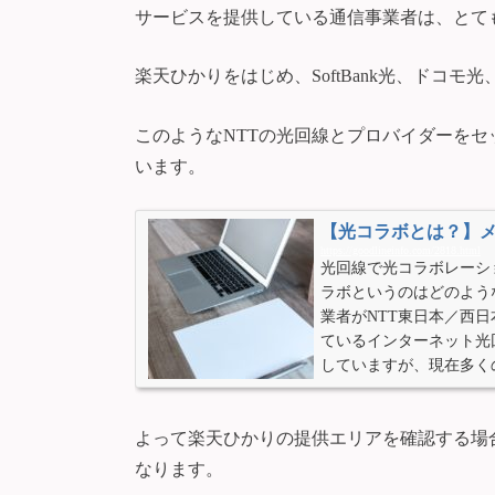
サービスを提供している通信事業者は、とて
楽天ひかりをはじめ、SoftBank光、ドコ
このようなNTTの光回線とプロバイダーを
います。
【光コラボとは？】
https://goodlineinfo.com/2818.html
光回線で光コラボレーシ
ラボというのはどのよう
業者がNTT東日本／西
ているインターネット光
していますが、現在多く
リット・デメリット）も
何？全国規模で展開してい
よって楽天ひかりの提供エリアを確認する場
なります。