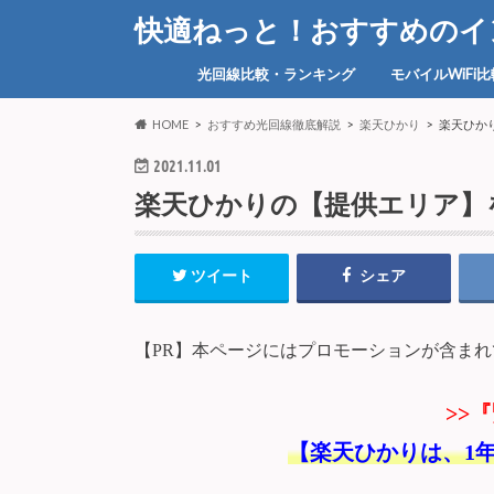
快適ねっと！おすすめのイ
光回線比較・ランキング
モバイルWiFi
光回線【戸建て】
光回線【マンション】
NTTの光回線（光コラボ）TOP15
光コラボへ乗り換え
【モバイルWiF
HOME
おすすめ光回線徹底解説
楽天ひかり
楽天ひか
2021.11.01
楽天ひかりの【提供エリア】
ツイート
シェア
【PR】本ページにはプロモーションが含まれ
>>
『
【楽天ひかりは、1