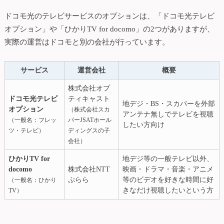
ドコモ光のテレビサービスのオプションは、「ドコモ光テレビ
オプション」や「ひかりTV for docomo」の2つがありますが、
実際の運営はドコモと別の会社が行っています。
サービス
運営会社
概要
株式会社オプ
ドコモ光テレビ
ティキャスト
地デジ・BS・スカパーを外部
オプション
（株式会社スカ
アンテナ無しでテレビを視聴
（一般名：フレッ
パーJSATホール
したい方向け
ツ・テレビ）
ディングスの子
会社）
ひかりTV for
地デジ等の一般テレビ以外、
docomo
株式会社NTT
映画・ドラマ・音楽・アニメ
ぷらら
等のビデオを好きな時間に好
（一般名：ひかり
きなだけ視聴したいという方
TV）