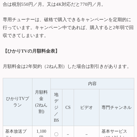
合は税別550円／月。又は4K対応だと770円／月。
専用チューナーは、破格で購入できるキャンペーンを定期的に
行っています。キャンペーン中であれば、購入すると2年弱で回
収できてしまいます。
【ひかりTVの月額料金表】
月額料金は2年契約（2ねん割）した場合は割引きがあります。
内容
月額料
地
ひかりTVプ
金
デ
ラン
(2ねん
ジ
CS
ビデオ
専門チャンネル
割)
／
BS
基本放送プ
1,100
基本サービス
〇
－
－