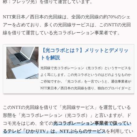
称：フレッツ光）を借りて運営しています。
NTT東日本／西日本の光回線は、全国の光回線の約70%のシェ
アーを占めており、多くの光回線サービスは、このNTTの光回
線を借りて運営している光コラボレーション事業者です。
【光コラボとは？】メリットとデメリッ
トを解説
https://goodlineinfo.com/2818.html
光回線で光コラボレーション（光コラボ）というサービスを
よく耳にします。この光コラボというのはどのようなものか
ご存知ですか。「光コラボ」を一言でいうと、通信事業者が
NTT東日本／西日本の光回線を借り、独自のプロバイダーと
セットにして提供しているインターネット光回線サービスの
ことです。この光コラボは2015年からスタートしています
このNTTの光回線を借りて「光回線サービス」を運営している
が、現在多くの光コラボレーション事業者があり、光コラボ
形態を「光コラボレーション（光コラボ）」と言いますが、ド
特有の特徴（メリット・デメリット）もありますので解説し
ていきます。【光コラボレーション】って何？全国規模で展
コモ光をはじめ、全ての
光コラボレーション事業者で扱ってい
開している光回...
るテレビ「ひかりTV」は、NTTぷららのサービス
を利用してい