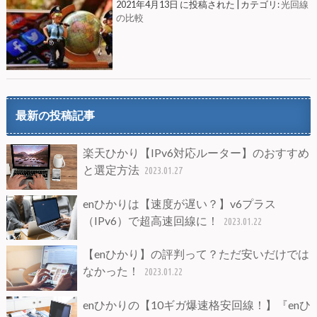
2021年4月13日 に投稿された
|
カテゴリ:
光回線
の比較
最新の投稿記事
楽天ひかり【IPv6対応ルーター】のおすすめ
と選定方法
2023.01.27
enひかりは【速度が遅い？】v6プラス
（IPv6）で超高速回線に！
2023.01.22
【enひかり】の評判って？ただ安いだけでは
なかった！
2023.01.22
enひかりの【10ギガ爆速格安回線！】『enひ