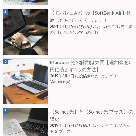
【モバレコAir】vs【SoftBank Air】比
較したらびっくりします！
2021年4月16日 に投稿された
|
カテゴリ:
光回線
の比較
,
モバイルWiFiの比較
Marubeni光の解約は大変【違約金を0
円に済ます4つの方法】
2019年8月6日 に投稿された
|
カテゴリ:
Marubeni光
【So-net 光】と【So-net 光 プラス】の
違い
2019年8月9日 に投稿された
|
カテゴリ:
ソネッ
ト 光 プラス