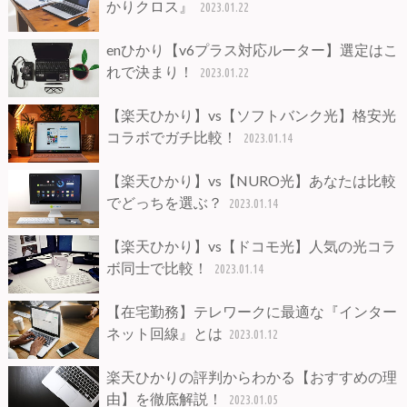
かりクロス』
2023.01.22
enひかり【v6プラス対応ルーター】選定はこ
れで決まり！
2023.01.22
【楽天ひかり】vs【ソフトバンク光】格安光
コラボでガチ比較！
2023.01.14
【楽天ひかり】vs【NURO光】あなたは比較
でどっちを選ぶ？
2023.01.14
【楽天ひかり】vs【ドコモ光】人気の光コラ
ボ同士で比較！
2023.01.14
【在宅勤務】テレワークに最適な『インター
ネット回線』とは
2023.01.12
楽天ひかりの評判からわかる【おすすめの理
由】を徹底解説！
2023.01.05