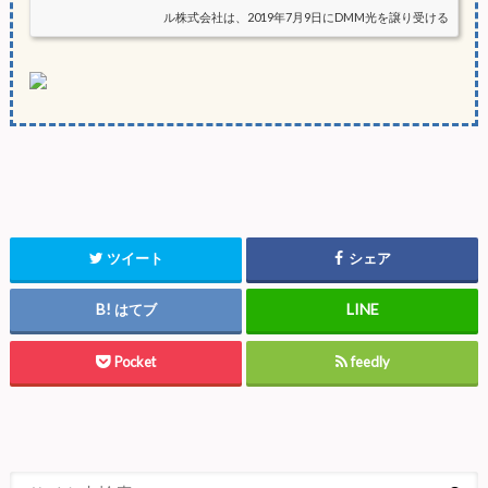
ル株式会社は、2019年7月9日にDMM光を譲り受ける
ことを発表し、同年9月1日付けに実施されました。
そこで「楽天ひかり」と「DMM光」は共に格安な光
回線サービスで人気がありましたが、同じ会社にな
る前、この２つの光回線サービス内容と料金につい
て比較してみました。【楽天ひかり】vs【DMM光】
の料金比較新規お申し込み楽天ひかりDMM光戸建て
マンション戸建てマンション契約期間3年間...
ツイート
シェア
はてブ
Pocket
feedly