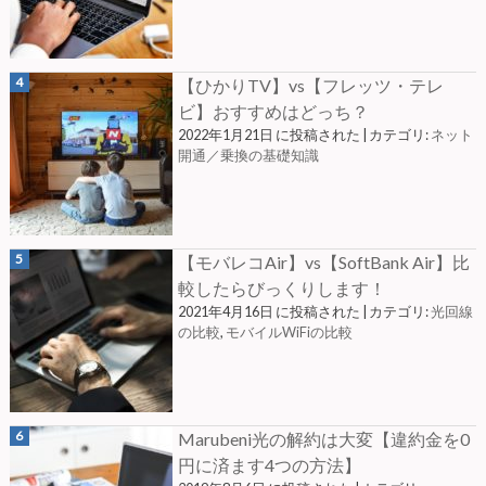
【ひかりTV】vs【フレッツ・テレ
ビ】おすすめはどっち？
2022年1月21日 に投稿された
|
カテゴリ:
ネット
開通／乗換の基礎知識
【モバレコAir】vs【SoftBank Air】比
較したらびっくりします！
2021年4月16日 に投稿された
|
カテゴリ:
光回線
の比較
,
モバイルWiFiの比較
Marubeni光の解約は大変【違約金を0
円に済ます4つの方法】