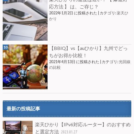
応方法 】 は、ご存じ？
2022年1月2日 に投稿された
|
カテゴリ:
楽天ひ
かり
【BBIQ】vs【auひかり】九州でどっ
ちがお得か比較！
2021年4月13日 に投稿された
|
カテゴリ:
光回線
の比較
最新の投稿記事
楽天ひかり【IPv6対応ルーター】のおすすめ
と選定方法
2023.01.27