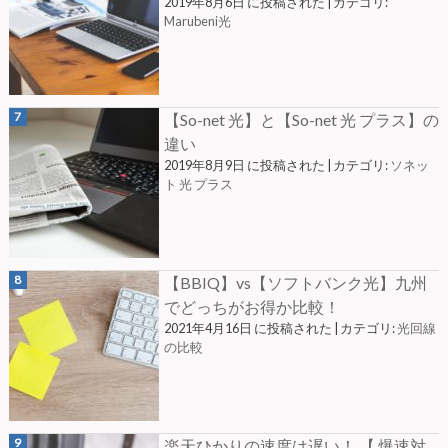
2019年8月6日 に投稿された
|
カテゴリ:
Marubeni光
【So-net 光】と【So-net 光 プラス】の
違い
2019年8月9日 に投稿された
|
カテゴリ:
ソネッ
ト 光 プラス
【BBIQ】vs【ソフトバンク光】九州
でどっちがお得か比較！
2021年4月16日 に投稿された
|
カテゴリ:
光回線
の比較
楽天ひかりの速度は遅い！ 【 爆速対