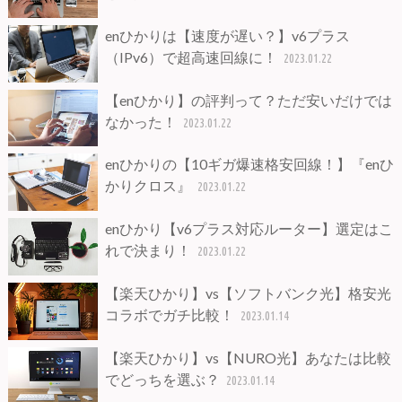
enひかりは【速度が遅い？】v6プラス
（IPv6）で超高速回線に！
2023.01.22
【enひかり】の評判って？ただ安いだけでは
なかった！
2023.01.22
enひかりの【10ギガ爆速格安回線！】『enひ
かりクロス』
2023.01.22
enひかり【v6プラス対応ルーター】選定はこ
れで決まり！
2023.01.22
【楽天ひかり】vs【ソフトバンク光】格安光
コラボでガチ比較！
2023.01.14
【楽天ひかり】vs【NURO光】あなたは比較
でどっちを選ぶ？
2023.01.14