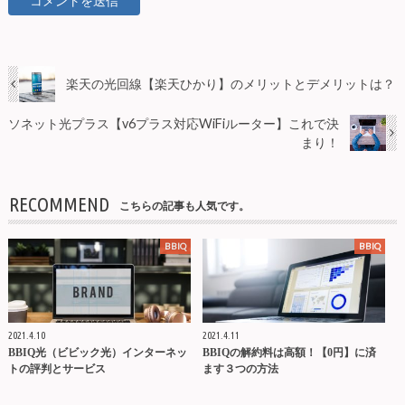
楽天の光回線【楽天ひかり】のメリットとデメリットは？
ソネット光プラス【v6プラス対応WiFiルーター】これで決
まり！
RECOMMEND
こちらの記事も人気です。
BBIQ
BBIQ
2021.4.10
2021.4.11
BBIQ光（ビビック光）インターネッ
BBIQの解約料は高額！【0円】に済
トの評判とサービス
ます３つの方法