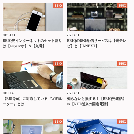
BBIQ
BBIQ
2021.4.13
2021.4.11
BBIQ光インターネットのセット割り
BBIQの映像配信サービスは【光テレ
は【auスマホ】＆【九電】
ビ】と【U-NEXT】
BBIQ
BBIQ
2023.1.4
2021.4.11
【BBIQ光】に対応している『WiFiル
知らないと損する！【BBIQ光電話】
ーター』とは
vs【NTT従来の固定電話】
BBIQ
BBIQ