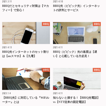
2021.3.11
2021.4.10
BBIQだとセキュリティ対策は【マカ
BBIQ光（ビビック光）インターネッ
フィー】で安心！
トの評判とサービス
BBIQ
BBIQ
2021.4.13
2021.4.11
BBIQ光インターネットのセット割り
BBIQ（ビビック）光の速度は【遅
は【auスマホ】＆【九電】
い】と心配している方必見！
BBIQ
BBIQ
2023.1.4
2021.4.11
【BBIQ光】に対応している『WiFiル
知らないと損する！【BBIQ光電話】
ーター』とは
vs【NTT従来の固定電話】