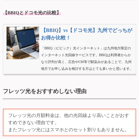
検討する方がいらっしゃいます。そこで候補に上がる一つが
【BBIQとドコモ光の比較】
「ソフトバンク光」となります。ソフトバンク光はキャッシ
ュバックキャンペーンが圧倒的に充実し、実質月額料金は格
安なことから全国的にはとても人気のある光回線です。また
【BBIQ】vs【ドコモ光】九州でどっちが
ソフトバンク光は、...
お得か比較！
https://goodlineinfo.com/2579.html
「BBIQ（ビビック）光インターネット」は九州地方限定の
インターネット光回線サービスです。BBIQは利用者からか
なり評判が高く、広告やCM等で馴染みがあることで、九州
地方でお申し込みを検討する方はとても多いかと思います。
しかしBBIQのサービスエリア内の方でも、他の光回線もご
検討する方がいらっしゃいます。そこで候補に上がる一つが
「ドコモ光」となります。ドコモ光は全国シェアーが圧倒的
フレッツ光をおすすめしない理由
に高く、docomoユーザーにはセット割りがあることで、と
ても人気のある光回線です。それではBBIQとドコモ光を比
較してみましたのでご確...
フレッツ光の月額料金は、他の光回線より高いことがおす
すめできない理由です。
またフレッツ光にはスマホとのセット割りもありません。