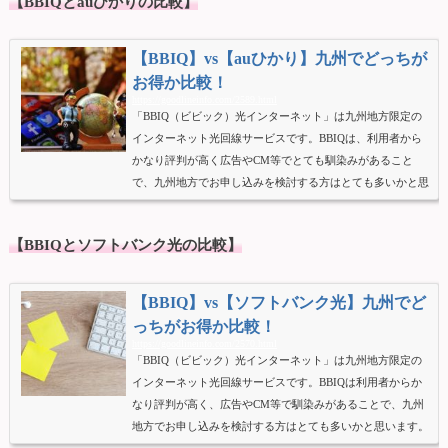
【BBIQとauひかりの比較】
【BBIQ】vs【auひかり】九州でどっちが
お得か比較！
https://goodlineinfo.com/2589.html
「BBIQ（ビビック）光インターネット」は九州地方限定の
インターネット光回線サービスです。BBIQは、利用者から
かなり評判が高く広告やCM等でとても馴染みがあること
で、九州地方でお申し込みを検討する方はとても多いかと思
います。しかしBBIQのサービスエリア外の方はもちろん他
の光回線をご検討する方もいらっしゃるかと思います。そこ
【BBIQとソフトバンク光の比較】
で候補に上がるauひかりですが、キャッシュバックキャンペ
ーンが業界で圧倒的に充実していることで、実質月額料金は
格安です。全国的にはとても人気のある光回線です。またB
【BBIQ】vs【ソフトバンク光】九州でど
BIQ同様auひかりは、ス...
っちがお得か比較！
https://goodlineinfo.com/2570.html
「BBIQ（ビビック）光インターネット」は九州地方限定の
インターネット光回線サービスです。BBIQは利用者からか
なり評判が高く、広告やCM等で馴染みがあることで、九州
地方でお申し込みを検討する方はとても多いかと思います。
しかしBBIQのサービスエリア内の方でも、他の光回線もご