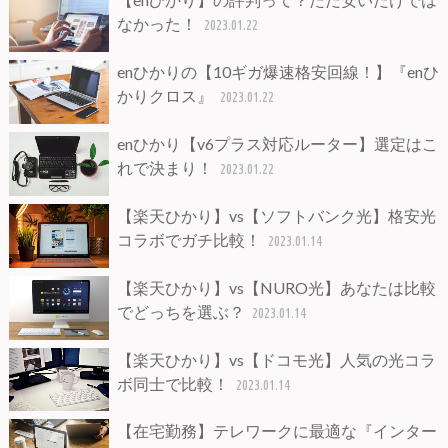
なかった！
2023.01.22
enひかりの【10ギガ爆速格安回線！】『enひ
かりクロス』
2023.01.22
enひかり【v6プラス対応ルーター】選定はこ
れで決まり！
2023.01.22
【楽天ひかり】vs【ソフトバンク光】格安光
コラボでガチ比較！
2023.01.14
【楽天ひかり】vs【NURO光】あなたは比較
でどっちを選ぶ？
2023.01.14
【楽天ひかり】vs【ドコモ光】人気の光コラ
ボ同士で比較！
2023.01.14
【在宅勤務】テレワークに最適な『インター