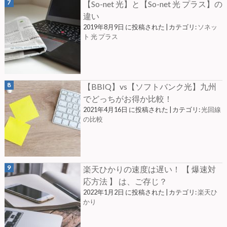
【So-net 光】と【So-net 光 プラス】の
違い
2019年8月9日 に投稿された
|
カテゴリ:
ソネッ
ト 光 プラス
【BBIQ】vs【ソフトバンク光】九州
でどっちがお得か比較！
2021年4月16日 に投稿された
|
カテゴリ:
光回線
の比較
楽天ひかりの速度は遅い！ 【 爆速対
応方法 】 は、ご存じ？
2022年1月2日 に投稿された
|
カテゴリ:
楽天ひ
かり