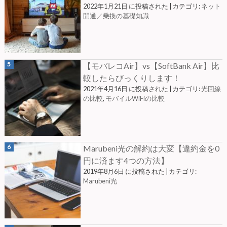
2022年1月21日 に投稿された
|
カテゴリ:
ネット
開通／乗換の基礎知識
【モバレコAir】vs【SoftBank Air】比
較したらびっくりします！
2021年4月16日 に投稿された
|
カテゴリ:
光回線
の比較
,
モバイルWiFiの比較
Marubeni光の解約は大変【違約金を0
円に済ます4つの方法】
2019年8月6日 に投稿された
|
カテゴリ:
Marubeni光