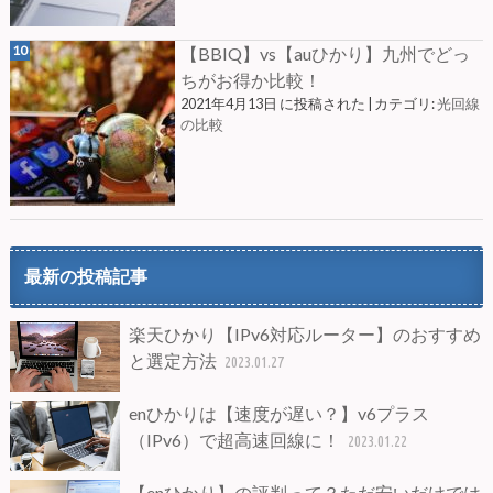
【BBIQ】vs【auひかり】九州でどっ
ちがお得か比較！
2021年4月13日 に投稿された
|
カテゴリ:
光回線
の比較
最新の投稿記事
楽天ひかり【IPv6対応ルーター】のおすすめ
と選定方法
2023.01.27
enひかりは【速度が遅い？】v6プラス
（IPv6）で超高速回線に！
2023.01.22
【enひかり】の評判って？ただ安いだけでは