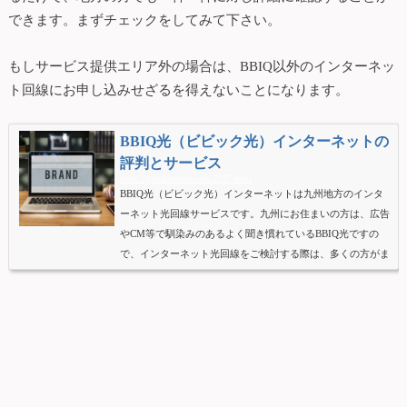
できます。まずチェックをしてみて下さい。
もしサービス提供エリア外の場合は、BBIQ以外のインターネッ
ト回線にお申し込みせざるを得えないことになります。
BBIQ光（ビビック光）インターネットの
評判とサービス
https://goodlineinfo.com/2537.html
BBIQ光（ビビック光）インターネットは九州地方のインタ
ーネット光回線サービスです。九州にお住まいの方は、広告
やCM等で馴染みのあるよく聞き慣れているBBIQ光ですの
で、インターネット光回線をご検討する際は、多くの方がま
ず候補に挙げるかと思います。BBIQ光は九州電力系企業
「株式会社QTnet」が運営している地域密着型のきめ細かな
サービスを提供している光回線サービスです。そして評判の
高さに定評があり、現在利用者数は40万人を突破しました。
それではBBIQ光の実際の評判や口コミをもとにBBIQ光の光
回線サービスについて詳し...