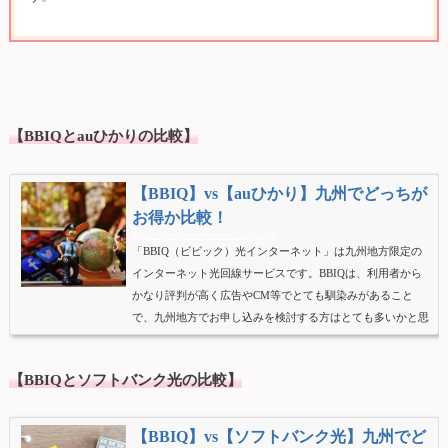
【BBIQとauひかりの比較】
【BBIQ】vs【auひかり】九州でどっちが
お得か比較！
https://goodlineinfo.com/2589.html
「BBIQ（ビビック）光インターネット」は九州地方限定の
インターネット光回線サービスです。BBIQは、利用者から
かなり評判が高く広告やCM等でとても馴染みがあること
で、九州地方でお申し込みを検討する方はとても多いかと思
います。しかしBBIQのサービスエリア外の方はもちろん他
の光回線をご検討する方もいらっしゃるかと思います。そこ
【BBIQとソフトバンク光の比較】
で候補に上がるauひかりですが、キャッシュバックキャンペ
ーンが業界で圧倒的に充実していることで、実質月額料金は
格安です。全国的にはとても人気のある光回線です。またB
【BBIQ】vs【ソフトバンク光】九州でど