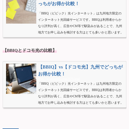
BIQ同様auひかりは、ス...
っちがお得か比較！
https://goodlineinfo.com/2570.html
「BBIQ（ビビック）光インターネット」は九州地方限定の
インターネット光回線サービスです。BBIQは利用者からか
なり評判が高く、広告やCM等で馴染みがあることで、九州
地方でお申し込みを検討する方はとても多いかと思います。
しかしBBIQのサービスエリア内の方でも、他の光回線もご
検討する方がいらっしゃいます。そこで候補に上がる一つが
【BBIQとドコモ光の比較】
「ソフトバンク光」となります。ソフトバンク光はキャッシ
ュバックキャンペーンが圧倒的に充実し、実質月額料金は格
安なことから全国的にはとても人気のある光回線です。また
【BBIQ】vs【ドコモ光】九州でどっちが
ソフトバンク光は、...
お得か比較！
https://goodlineinfo.com/2579.html
「BBIQ（ビビック）光インターネット」は九州地方限定の
インターネット光回線サービスです。BBIQは利用者からか
なり評判が高く、広告やCM等で馴染みがあることで、九州
地方でお申し込みを検討する方はとても多いかと思います。
しかしBBIQのサービスエリア内の方でも、他の光回線もご
検討する方がいらっしゃいます。そこで候補に上がる一つが
「ドコモ光」となります。ドコモ光は全国シェアーが圧倒的
に高く、docomoユーザーにはセット割りがあることで、と